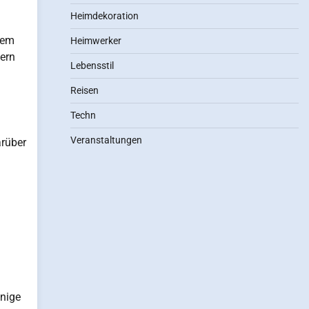
Heimdekoration
dem
Heimwerker
nern
Lebensstil
Reisen
Techn
Veranstaltungen
arüber
enige