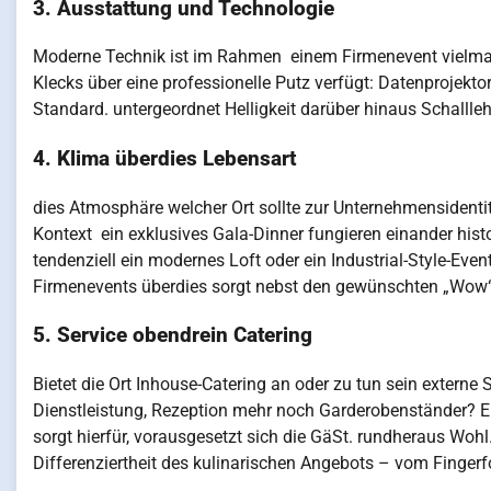
3. Ausstattung und Technologie
Moderne Technik ist im Rahmen einem Firmenevent vielmal
Klecks über eine professionelle Putz verfügt: Datenproje
Standard. untergeordnet Helligkeit darüber hinaus Schalll
4. Klima überdies Lebensart
dies Atmosphäre welcher Ort sollte zur Unternehmensidenti
Kontext ein exklusives Gala-Dinner fungieren einander hist
tendenziell ein modernes Loft oder ein Industrial-Style-Event
Firmenevents überdies sorgt nebst den gewünschten „Wow“
5. Service obendrein Catering
Bietet die Ort Inhouse-Catering an oder zu tun sein externe
Dienstleistung, Rezeption mehr noch Garderobenständer? Ein
sorgt hierfür, vorausgesetzt sich die GäSt. rundheraus Woh
Differenziertheit des kulinarischen Angebots – vom Fing