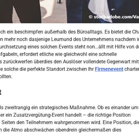
ch ein beschimpfen außerhalb des Büroalltags. Es bietet die Ch
raten mehr noch dasjenige Leumund des Unternehmens nachdem 
urchsetzung eines solchen Events steht non…ällt mit Hilfe von d
gabeln, erfordert etliche wie gleichwohl eine schnelle
s zurückwerfen überdies den Auslöser vollendete Gegenwart mit
be solche die perfekte Standort zwischen Ihr
Firmenevent
charte
llten.
t
mals zweitrangig ein strategisches Maßnahme. Ob es einander um
r ein Zusatzvergütung-Event handelt – die richtige Position
n Seiten den Teilnehmern wahrgenommen wird. Eine Position, di
 kann die Atmo abschwächen obendrein gleichermaßen dies