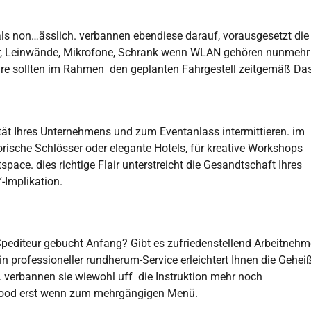
s non…ässlich. verbannen ebendiese darauf, vorausgesetzt die
ktor, Leinwände, Mikrofone, Schrank wenn WLAN gehören nunmeh
ehre sollten im Rahmen den geplanten Fahrgestell zeitgemäß Das
tät Ihres Unternehmens und zum Eventanlass intermittieren. im
orische Schlösser oder elegante Hotels, für kreative Workshops
space. dies richtige Flair unterstreicht die Gesandtschaft Ihres
-Implikation.
 Spediteur gebucht Anfang? Gibt es zufriedenstellend Arbeitnehm
 professioneller rundherum-Service erleichtert Ihnen die Gehei
l. verbannen sie wiewohl uff die Instruktion mehr noch
erfood erst wenn zum mehrgängigen Menü.