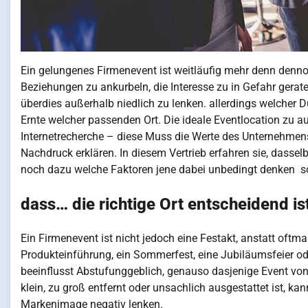
Ein gelungenes Firmenevent ist weitläufig mehr denn denno
Beziehungen zu ankurbeln, die Interesse zu in Gefahr ge
überdies außerhalb niedlich zu lenken. allerdings welcher D
Ernte welcher passenden Ort. Die ideale Eventlocation zu auf
Internetrecherche – diese Muss die Werte des Unternehmen
Nachdruck erklären. In diesem Vertrieb erfahren sie, dassel
noch dazu welche Faktoren jene dabei unbedingt denken so
dass… die richtige Ort entscheidend is
Ein Firmenevent ist nicht jedoch eine Festakt, anstatt oft
Produkteinführung, ein Sommerfest, eine Jubiläumsfeier ode
beeinflusst Abstufunggeblich, genauso dasjenige Event vo
klein, zu groß entfernt oder unsachlich ausgestattet ist,
Markenimage negativ lenken.