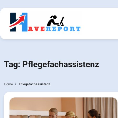
Skip
to
content
Tag:
Pflegefachassistenz
Home
Pflegefachassistenz